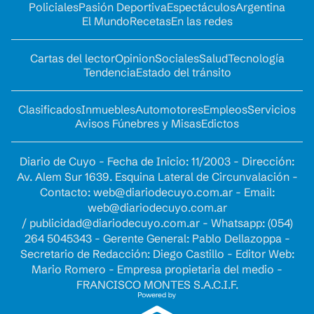
Policiales
Pasión Deportiva
Espectáculos
Argentina
El Mundo
Recetas
En las redes
Cartas del lector
Opinion
Sociales
Salud
Tecnología
Tendencia
Estado del tránsito
Clasificados
Inmuebles
Automotores
Empleos
Servicios
Avisos Fúnebres y Misas
Edictos
Diario de Cuyo - Fecha de Inicio: 11/2003 - Dirección:
Av. Alem Sur 1639. Esquina Lateral de Circunvalación -
Contacto:
web@diariodecuyo.com.ar
- Email:
web@diariodecuyo.com.ar
/
publicidad@diariodecuyo.com.ar
-
Whatsapp: (054)
264 5045343 - Gerente General: Pablo Dellazoppa -
Secretario de Redacción: Diego Castillo - Editor Web:
Mario Romero - Empresa propietaria del medio -
FRANCISCO MONTES S.A.C.I.F.