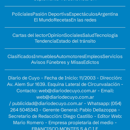
Policiales
Pasión Deportiva
Espectáculos
Argentina
El Mundo
Recetas
En las redes
Cartas del lector
Opinion
Sociales
Salud
Tecnología
Tendencia
Estado del tránsito
Clasificados
Inmuebles
Automotores
Empleos
Servicios
Avisos Fúnebres y Misas
Edictos
Diario de Cuyo - Fecha de Inicio: 11/2003 - Dirección:
Av. Alem Sur 1639. Esquina Lateral de Circunvalación -
Contacto:
web@diariodecuyo.com.ar
- Email:
web@diariodecuyo.com.ar
/
publicidad@diariodecuyo.com.ar
-
Whatsapp: (054)
264 5045343 - Gerente General: Pablo Dellazoppa -
Secretario de Redacción: Diego Castillo - Editor Web:
Mario Romero - Empresa propietaria del medio -
FRANCISCO MONTES S.A.C.I.F.