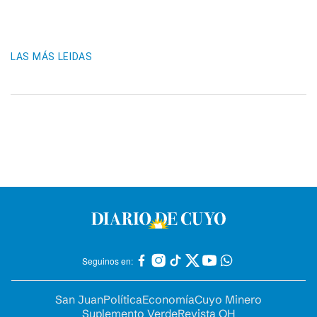
LAS MÁS LEIDAS
Seguinos en:
San Juan
Política
Economía
Cuyo Minero
Suplemento Verde
Revista OH