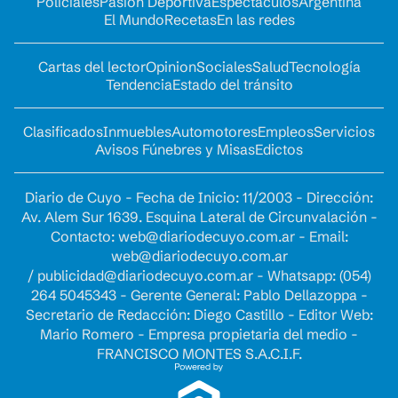
Policiales
Pasión Deportiva
Espectáculos
Argentina
El Mundo
Recetas
En las redes
Cartas del lector
Opinion
Sociales
Salud
Tecnología
Tendencia
Estado del tránsito
Clasificados
Inmuebles
Automotores
Empleos
Servicios
Avisos Fúnebres y Misas
Edictos
Diario de Cuyo - Fecha de Inicio: 11/2003 - Dirección:
Av. Alem Sur 1639. Esquina Lateral de Circunvalación -
Contacto:
web@diariodecuyo.com.ar
- Email:
web@diariodecuyo.com.ar
/
publicidad@diariodecuyo.com.ar
-
Whatsapp: (054)
264 5045343 - Gerente General: Pablo Dellazoppa -
Secretario de Redacción: Diego Castillo - Editor Web:
Mario Romero - Empresa propietaria del medio -
FRANCISCO MONTES S.A.C.I.F.