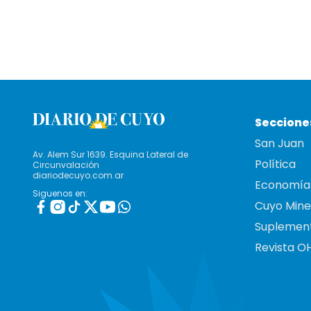
Seccione
San Juan
Av. Alem Sur 1639. Esquina Lateral de
Política
Circunvalación
diariodecuyo.com.ar
Economía
Siguenos en:
Cuyo Mine
Suplemen
Revista O