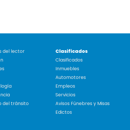
 del lector
Clasificados
on
Clasificados
es
Inmuebles
Automotores
logía
Empleos
ncia
Servicios
 del tránsito
Avisos Fúnebres y Misas
Edictos