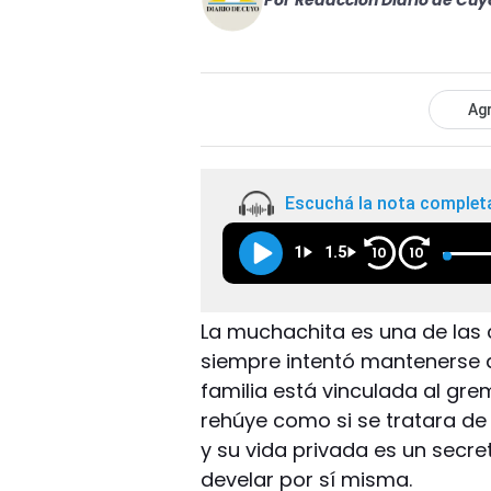
Por
Redacción Diario de Cuy
Agr
Escuchá la nota complet
1
1.5
10
10
La muchachita es una de las 
siempre intentó mantenerse 
familia está vinculada al gre
rehúye como si se tratara de
y su vida privada es un secr
develar por sí misma.