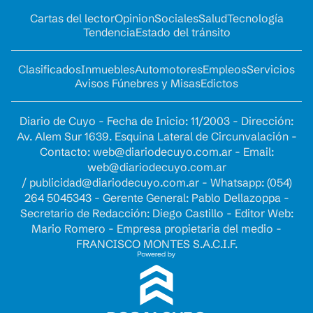
Cartas del lector
Opinion
Sociales
Salud
Tecnología
Tendencia
Estado del tránsito
Clasificados
Inmuebles
Automotores
Empleos
Servicios
Avisos Fúnebres y Misas
Edictos
Diario de Cuyo - Fecha de Inicio: 11/2003 - Dirección:
Av. Alem Sur 1639. Esquina Lateral de Circunvalación -
Contacto:
web@diariodecuyo.com.ar
- Email:
web@diariodecuyo.com.ar
/
publicidad@diariodecuyo.com.ar
-
Whatsapp: (054)
264 5045343 - Gerente General: Pablo Dellazoppa -
Secretario de Redacción: Diego Castillo - Editor Web:
Mario Romero - Empresa propietaria del medio -
FRANCISCO MONTES S.A.C.I.F.