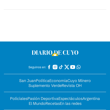
Seguinos en:
San Juan
Política
Economía
Cuyo Minero
Suplemento Verde
Revista OH
Policiales
Pasión Deportiva
Espectáculos
Argentina
El Mundo
Recetas
En las redes