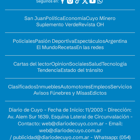
Seguinos en:
San Juan
Política
Economía
Cuyo Minero
Suplemento Verde
Revista OH
Policiales
Pasión Deportiva
Espectáculos
Argentina
El Mundo
Recetas
En las redes
Cartas del lector
Opinion
Sociales
Salud
Tecnología
Tendencia
Estado del tránsito
Clasificados
Inmuebles
Automotores
Empleos
Servicios
Avisos Fúnebres y Misas
Edictos
Diario de Cuyo - Fecha de Inicio: 11/2003 - Dirección:
Av. Alem Sur 1639. Esquina Lateral de Circunvalación -
Contacto:
web@diariodecuyo.com.ar
- Email:
web@diariodecuyo.com.ar
/
publicidad@diariodecuyo.com.ar
-
Whatsapp: (054)