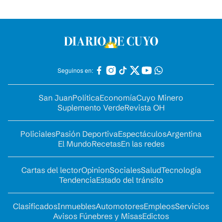
Seguinos en:
San Juan
Política
Economía
Cuyo Minero
Suplemento Verde
Revista OH
Policiales
Pasión Deportiva
Espectáculos
Argentina
El Mundo
Recetas
En las redes
Cartas del lector
Opinion
Sociales
Salud
Tecnología
Tendencia
Estado del tránsito
Clasificados
Inmuebles
Automotores
Empleos
Servicios
Avisos Fúnebres y Misas
Edictos