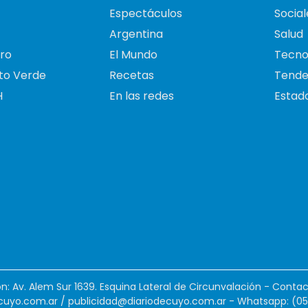
Espectáculos
Social
Argentina
Salud
ro
El Mundo
Tecno
to Verde
Recetas
Tende
H
En las redes
Estado
ión: Av. Alem Sur 1639. Esquina Lateral de Circunvalación - Contac
cuyo.com.ar
/
publicidad@diariodecuyo.com.ar
-
Whatsapp: (0