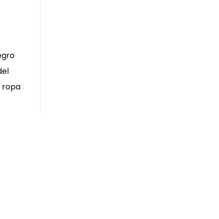
egro
del
a ropa