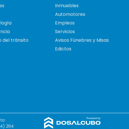
es
Inmuebles
Automotores
logía
Empleos
ncia
Servicios
 del tránsito
Avisos Fúnebres y Misas
Edictos
to:
54) 264