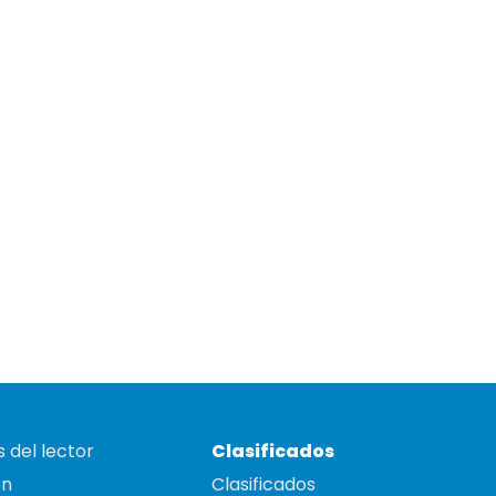
 del lector
Clasificados
on
Clasificados