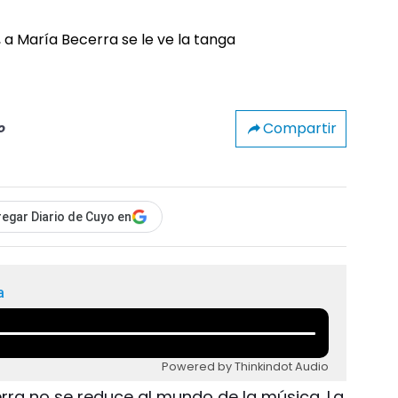
Compartir
o
egar Diario de Cuyo en
a
Powered by Thinkindot Audio
rra no se reduce al mundo de la música. La