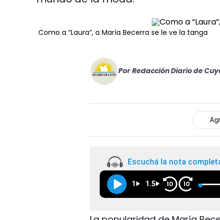
Como a “Laura”, a María Becerra se le ve la tanga
Por
Redacción Diario de Cuy
Agr
Escuchá la nota complet
1
1.5
10
10
La popularidad de María Bece