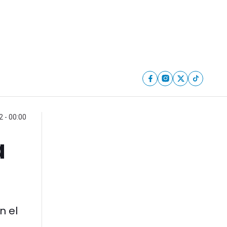
 - 00:00
a
n el