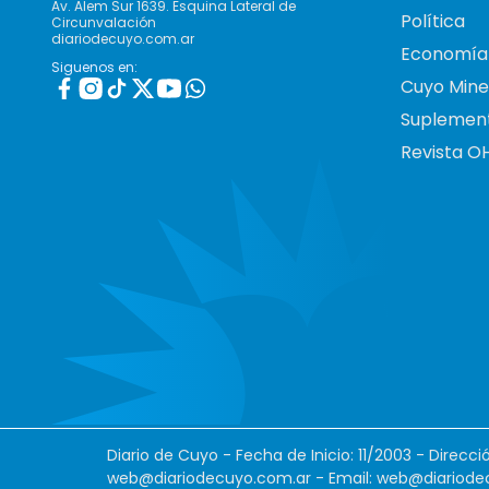
Av. Alem Sur 1639. Esquina Lateral de
Política
Circunvalación
diariodecuyo.com.ar
Economía
Siguenos en:
Cuyo Mine
Suplemen
Revista O
Diario de Cuyo - Fecha de Inicio: 11/2003 - Direcc
web@diariodecuyo.com.ar
- Email:
web@diariode