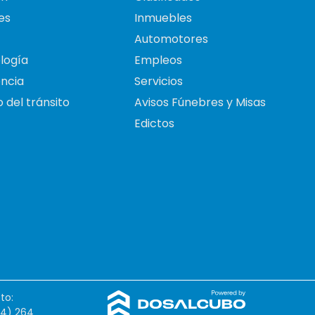
es
Inmuebles
Automotores
logía
Empleos
ncia
Servicios
 del tránsito
Avisos Fúnebres y Misas
Edictos
to:
54) 264