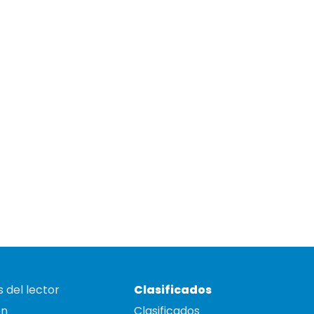
 del lector
Clasificados
on
Clasificados