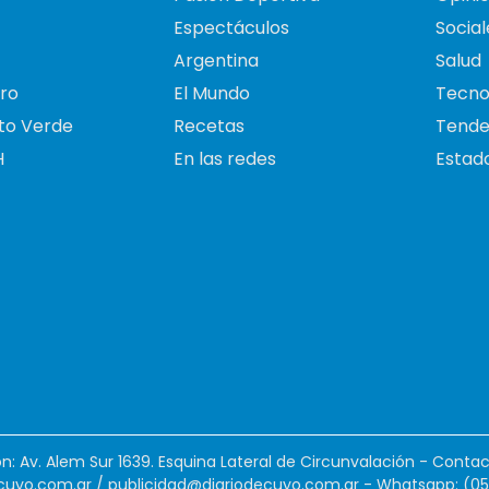
Espectáculos
Social
Argentina
Salud
ro
El Mundo
Tecno
to Verde
Recetas
Tende
H
En las redes
Estado
ión: Av. Alem Sur 1639. Esquina Lateral de Circunvalación - Contac
cuyo.com.ar
/
publicidad@diariodecuyo.com.ar
-
Whatsapp: (0