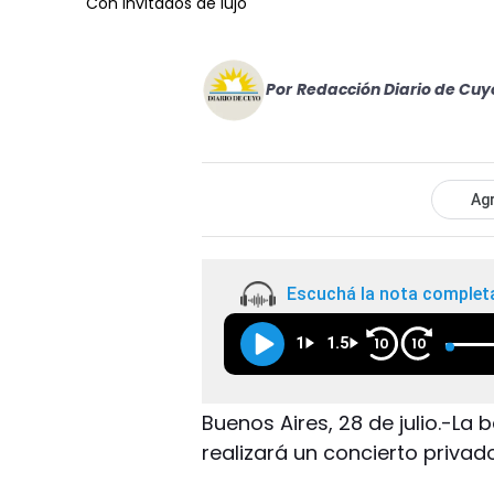
Con invitados de lujo
Por
Redacción Diario de Cuy
Agr
Escuchá la nota complet
1
1.5
10
10
Buenos Aires, 28 de julio.-La 
realizará un concierto privad