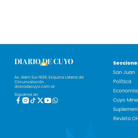
Seccione
San Juan
Av. Alem Sur 1639. Esquina Lateral de
Política
Circunvalación
diariodecuyo.com.ar
Economía
Siguenos en:
Cuyo Mine
Suplemen
Revista O