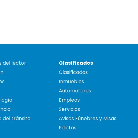
 del lector
Clasificados
on
Clasificados
es
Inmuebles
Automotores
logía
Empleos
ncia
Servicios
 del tránsito
Avisos Fúnebres y Misas
Edictos