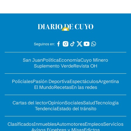
Seguinos en:
San Juan
Política
Economía
Cuyo Minero
Suplemento Verde
Revista OH
Policiales
Pasión Deportiva
Espectáculos
Argentina
El Mundo
Recetas
En las redes
Cartas del lector
Opinion
Sociales
Salud
Tecnología
Tendencia
Estado del tránsito
Clasificados
Inmuebles
Automotores
Empleos
Servicios
Avisos Fúnebres y Misas
Edictos