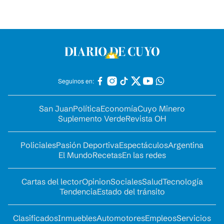
Seguinos en:
San Juan
Política
Economía
Cuyo Minero
Suplemento Verde
Revista OH
Policiales
Pasión Deportiva
Espectáculos
Argentina
El Mundo
Recetas
En las redes
Cartas del lector
Opinion
Sociales
Salud
Tecnología
Tendencia
Estado del tránsito
Clasificados
Inmuebles
Automotores
Empleos
Servicios