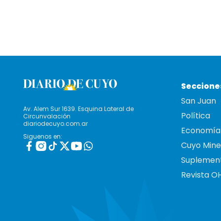
Seccione
San Juan
Av. Alem Sur 1639. Esquina Lateral de
Política
Circunvalación
diariodecuyo.com.ar
Economía
Siguenos en:
Cuyo Mine
Suplemen
Revista O