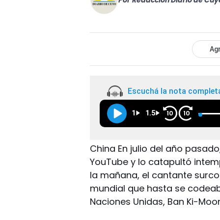
Por
Redacción Diario de Cuy
Agr
Escuchá la nota complet
1
1.5
10
10
China En julio del año pasad
YouTube y lo catapultó intem
la mañana, el cantante surcor
mundial que hasta se codeaba
Naciones Unidas, Ban Ki-Moon