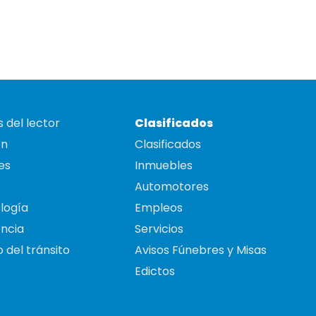
 del lector
Clasificados
on
Clasificados
es
Inmuebles
Automotores
logía
Empleos
ncia
Servicios
 del tránsito
Avisos Fúnebres y Misas
Edictos