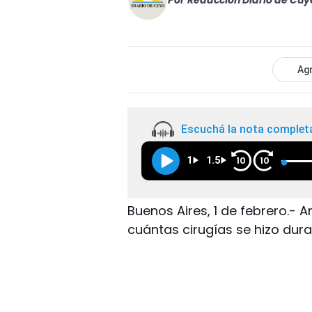
Por
Redacción Diario de Cuy
Agr
Escuchá la nota complet
1
1.5
10
10
Buenos Aires, 1 de febrero.- 
cuántas cirugías se hizo dura