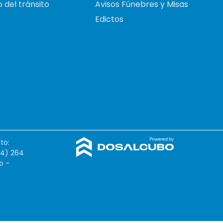
 del tránsito
Avisos Fúnebres y Misas
Edictos
to:
54) 264
o -