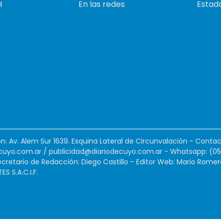
H
En las redes
Estado
ión: Av. Alem Sur 1639. Esquina Lateral de Circunvalación - Contac
cuyo.com.ar
/
publicidad@diariodecuyo.com.ar
-
Whatsapp: (0
cretario de Redacción: Diego Castillo - Editor Web: Mario Romer
 S.A.C.I.F.