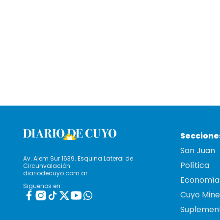
Seccione
San Juan
Av. Alem Sur 1639. Esquina Lateral de
Política
Circunvalación
diariodecuyo.com.ar
Economía
Siguenos en:
Cuyo Mine
Suplemen