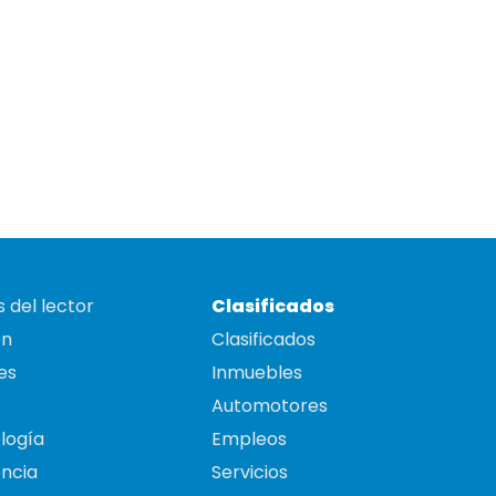
 del lector
Clasificados
on
Clasificados
es
Inmuebles
Automotores
logía
Empleos
ncia
Servicios