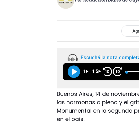
Por
Redacción Diario de Cuy
Agr
Escuchá la nota complet
1
1.5
10
10
Buenos Aires, 14 de noviembr
las hormonas a pleno y el gri
Monumental en la segunda p
en el país.