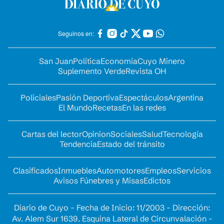
Seguinos en:
San Juan
Política
Economía
Cuyo Minero
Suplemento Verde
Revista OH
Policiales
Pasión Deportiva
Espectáculos
Argentina
El Mundo
Recetas
En las redes
Cartas del lector
Opinion
Sociales
Salud
Tecnología
Tendencia
Estado del tránsito
Clasificados
Inmuebles
Automotores
Empleos
Servicios
Avisos Fúnebres y Misas
Edictos
Diario de Cuyo - Fecha de Inicio: 11/2003 - Dirección:
Av. Alem Sur 1639. Esquina Lateral de Circunvalación -