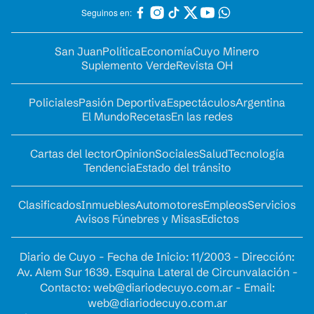
Seguinos en:
San Juan
Política
Economía
Cuyo Minero
Suplemento Verde
Revista OH
Policiales
Pasión Deportiva
Espectáculos
Argentina
El Mundo
Recetas
En las redes
Cartas del lector
Opinion
Sociales
Salud
Tecnología
Tendencia
Estado del tránsito
Clasificados
Inmuebles
Automotores
Empleos
Servicios
Avisos Fúnebres y Misas
Edictos
Diario de Cuyo - Fecha de Inicio: 11/2003 - Dirección:
Av. Alem Sur 1639. Esquina Lateral de Circunvalación -
Contacto:
web@diariodecuyo.com.ar
- Email:
web@diariodecuyo.com.ar