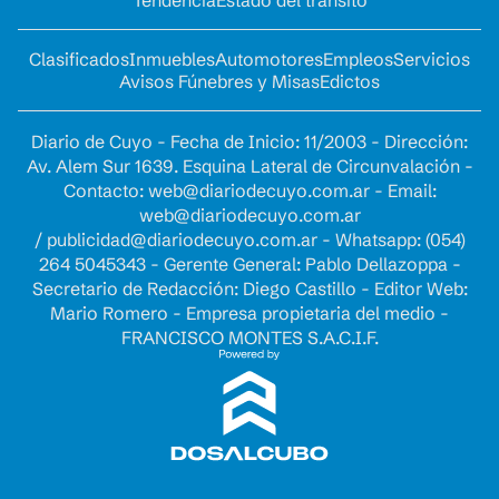
Clasificados
Inmuebles
Automotores
Empleos
Servicios
Avisos Fúnebres y Misas
Edictos
Diario de Cuyo - Fecha de Inicio: 11/2003 - Dirección:
Av. Alem Sur 1639. Esquina Lateral de Circunvalación -
Contacto:
web@diariodecuyo.com.ar
- Email:
web@diariodecuyo.com.ar
/
publicidad@diariodecuyo.com.ar
-
Whatsapp: (054)
264 5045343 - Gerente General: Pablo Dellazoppa -
Secretario de Redacción: Diego Castillo - Editor Web:
Mario Romero - Empresa propietaria del medio -
FRANCISCO MONTES S.A.C.I.F.