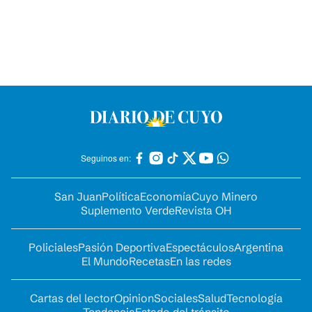
Seguinos en:
San Juan
Política
Economía
Cuyo Minero
Suplemento Verde
Revista OH
Policiales
Pasión Deportiva
Espectáculos
Argentina
El Mundo
Recetas
En las redes
Cartas del lector
Opinion
Sociales
Salud
Tecnología
Tendencia
Estado del tránsito