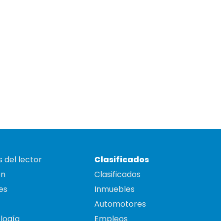
 del lector
Clasificados
on
Clasificados
es
Inmuebles
Automotores
logía
Empleos