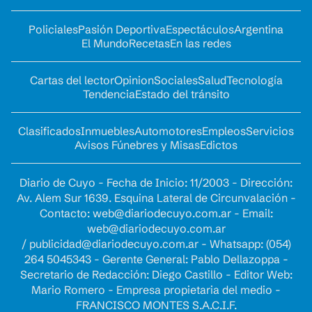
Policiales
Pasión Deportiva
Espectáculos
Argentina
El Mundo
Recetas
En las redes
Cartas del lector
Opinion
Sociales
Salud
Tecnología
Tendencia
Estado del tránsito
Clasificados
Inmuebles
Automotores
Empleos
Servicios
Avisos Fúnebres y Misas
Edictos
Diario de Cuyo - Fecha de Inicio: 11/2003 - Dirección:
Av. Alem Sur 1639. Esquina Lateral de Circunvalación -
Contacto:
web@diariodecuyo.com.ar
- Email:
web@diariodecuyo.com.ar
/
publicidad@diariodecuyo.com.ar
-
Whatsapp: (054)
264 5045343 - Gerente General: Pablo Dellazoppa -
Secretario de Redacción: Diego Castillo - Editor Web:
Mario Romero - Empresa propietaria del medio -
FRANCISCO MONTES S.A.C.I.F.