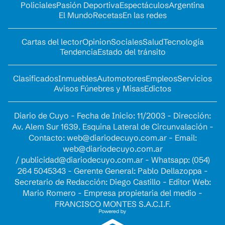
Policiales
Pasión Deportiva
Espectáculos
Argentina
El Mundo
Recetas
En las redes
Cartas del lector
Opinion
Sociales
Salud
Tecnología
Tendencia
Estado del tránsito
Clasificados
Inmuebles
Automotores
Empleos
Servicios
Avisos Fúnebres y Misas
Edictos
Diario de Cuyo - Fecha de Inicio: 11/2003 - Dirección:
Av. Alem Sur 1639. Esquina Lateral de Circunvalación -
Contacto:
web@diariodecuyo.com.ar
- Email:
web@diariodecuyo.com.ar
/
publicidad@diariodecuyo.com.ar
-
Whatsapp: (054)
264 5045343 - Gerente General: Pablo Dellazoppa -
Secretario de Redacción: Diego Castillo - Editor Web:
Mario Romero - Empresa propietaria del medio -
FRANCISCO MONTES S.A.C.I.F.