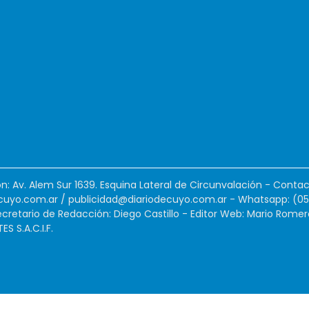
ión: Av. Alem Sur 1639. Esquina Lateral de Circunvalación - Contac
cuyo.com.ar
/
publicidad@diariodecuyo.com.ar
-
Whatsapp: (0
cretario de Redacción: Diego Castillo - Editor Web: Mario Romer
 S.A.C.I.F.