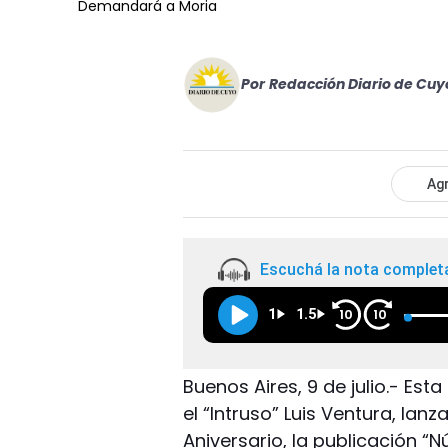
Demandará a Moria
Por
Redacción Diario de Cuy
Agr
Escuchá la nota complet
1
1.5
10
10
Buenos Aires, 9 de julio.- Est
el “Intruso” Luis Ventura, lan
Aniversario, la publicación 