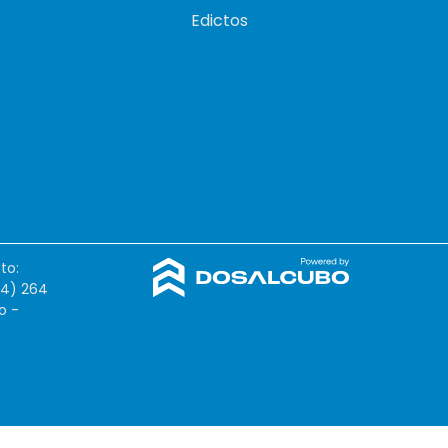
Edictos
to:
54) 264
o -