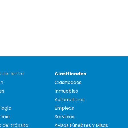
 del lector
Clasificados
on
Clasificados
es
Inmuebles
Automotores
logía
Empleos
ncia
Servicios
 del tránsito
Avisos Fúnebres y Misas