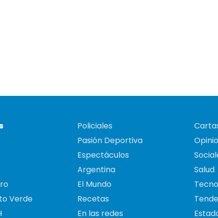
s
Policiales
Cartas
Pasión Deportiva
Opini
Espectáculos
Social
Argentina
Salud
ro
El Mundo
Tecno
to Verde
Recetas
Tende
H
En las redes
Estado