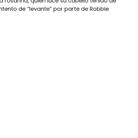
 rosarina, quien luce su cabello teñido de
ntento de “levante” por parte de Robbie