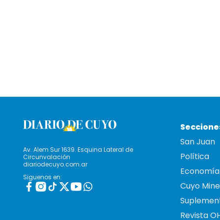
Seccione
San Juan
Av. Alem Sur 1639. Esquina Lateral de
Política
Circunvalación
diariodecuyo.com.ar
Economía
Siguenos en:
Cuyo Mine
Suplemen
Revista O