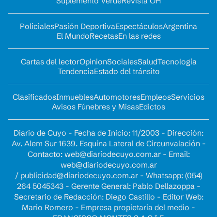
Suplemento Verde
Revista OH
Policiales
Pasión Deportiva
Espectáculos
Argentina
El Mundo
Recetas
En las redes
Cartas del lector
Opinion
Sociales
Salud
Tecnología
Tendencia
Estado del tránsito
Clasificados
Inmuebles
Automotores
Empleos
Servicios
Avisos Fúnebres y Misas
Edictos
Diario de Cuyo - Fecha de Inicio: 11/2003 - Dirección:
Av. Alem Sur 1639. Esquina Lateral de Circunvalación -
Contacto:
web@diariodecuyo.com.ar
- Email:
web@diariodecuyo.com.ar
/
publicidad@diariodecuyo.com.ar
-
Whatsapp: (054)
264 5045343 - Gerente General: Pablo Dellazoppa -
Secretario de Redacción: Diego Castillo - Editor Web:
Mario Romero - Empresa propietaria del medio -