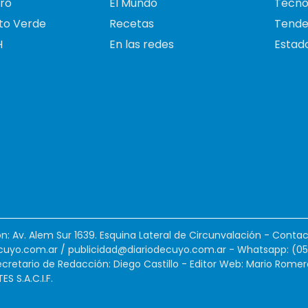
ro
El Mundo
Tecno
to Verde
Recetas
Tende
H
En las redes
Estado
ión: Av. Alem Sur 1639. Esquina Lateral de Circunvalación - Contac
cuyo.com.ar
/
publicidad@diariodecuyo.com.ar
-
Whatsapp: (0
cretario de Redacción: Diego Castillo - Editor Web: Mario Romer
 S.A.C.I.F.