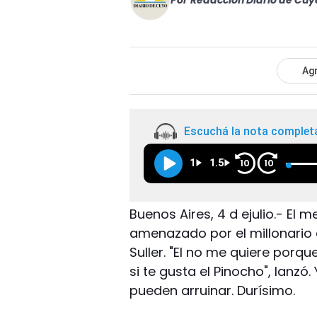
Por
Redacción Diario de Cuy
Agr
Escuchá la nota complet
1
1.5
10
10
Buenos Aires, 4 d ejulio.- El
amenazado por el millonario 
Suller. "El no me quiere porq
si te gusta el Pinocho", lanzó
pueden arruinar. Durísimo.