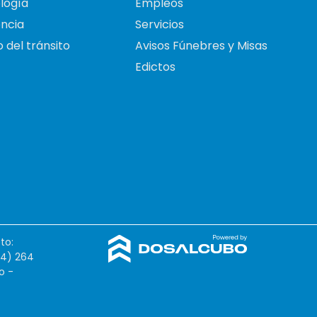
logía
Empleos
ncia
Servicios
 del tránsito
Avisos Fúnebres y Misas
Edictos
to:
54) 264
o -