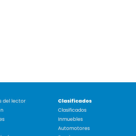
 del lector
Clasificados
on
Clasificados
es
Inmuebles
Automotores