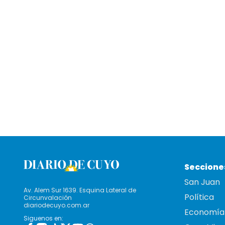
Seccione
San Juan
Av. Alem Sur 1639. Esquina Lateral de
Política
Circunvalación
diariodecuyo.com.ar
Economía
Siguenos en: