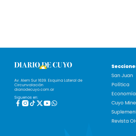
Seccione
San Juan
Av. Alem Sur 1639. Esquina Lateral de
Política
Circunvalación
diariodecuyo.com.ar
Economía
Siguenos en:
Cuyo Mine
Suplemen
Revista O