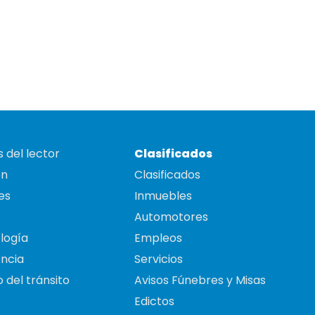
 del lector
Clasificados
on
Clasificados
es
Inmuebles
Automotores
logía
Empleos
ncia
Servicios
 del tránsito
Avisos Fúnebres y Misas
Edictos