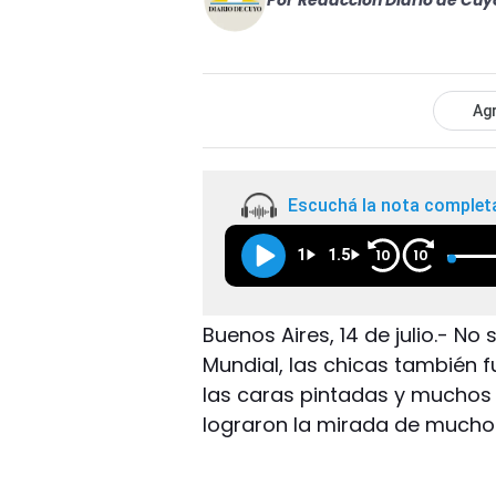
Por
Redacción Diario de Cuy
Agr
Escuchá la nota complet
1
1.5
10
10
Buenos Aires, 14 de julio.- No
Mundial, las chicas también f
las caras pintadas y muchos 
lograron la mirada de much