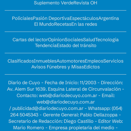
Suplemento Verde
Revista OH
Policiales
Pasión Deportiva
Espectáculos
Argentina
El Mundo
Recetas
En las redes
Cartas del lector
Opinion
Sociales
Salud
Tecnología
Tendencia
Estado del tránsito
Clasificados
Inmuebles
Automotores
Empleos
Servicios
Avisos Fúnebres y Misas
Edictos
Diario de Cuyo - Fecha de Inicio: 11/2003 - Dirección:
Av. Alem Sur 1639. Esquina Lateral de Circunvalación -
Contacto:
web@diariodecuyo.com.ar
- Email:
web@diariodecuyo.com.ar
/
publicidad@diariodecuyo.com.ar
-
Whatsapp: (054)
264 5045343 - Gerente General: Pablo Dellazoppa -
Secretario de Redacción: Diego Castillo - Editor Web:
Mario Romero - Empresa propietaria del medio -