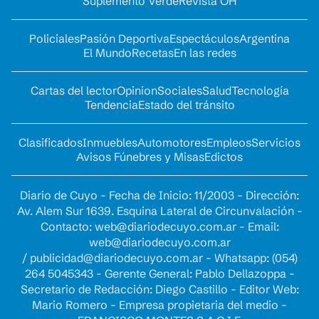
Suplemento Verde
Revista OH
Policiales
Pasión Deportiva
Espectáculos
Argentina
El Mundo
Recetas
En las redes
Cartas del lector
Opinion
Sociales
Salud
Tecnología
Tendencia
Estado del tránsito
Clasificados
Inmuebles
Automotores
Empleos
Servicios
Avisos Fúnebres y Misas
Edictos
Diario de Cuyo - Fecha de Inicio: 11/2003 - Dirección:
Av. Alem Sur 1639. Esquina Lateral de Circunvalación -
Contacto:
web@diariodecuyo.com.ar
- Email:
web@diariodecuyo.com.ar
/
publicidad@diariodecuyo.com.ar
-
Whatsapp: (054)
264 5045343 - Gerente General: Pablo Dellazoppa -
Secretario de Redacción: Diego Castillo - Editor Web:
Mario Romero - Empresa propietaria del medio -