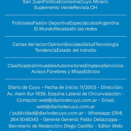
San Juan
Política
Economía
Cuyo Minero
Suplemento Verde
Revista OH
Policiales
Pasión Deportiva
Espectáculos
Argentina
El Mundo
Recetas
En las redes
Cartas del lector
Opinion
Sociales
Salud
Tecnología
Tendencia
Estado del tránsito
Clasificados
Inmuebles
Automotores
Empleos
Servicios
Avisos Fúnebres y Misas
Edictos
Diario de Cuyo - Fecha de Inicio: 11/2003 - Dirección:
Av. Alem Sur 1639. Esquina Lateral de Circunvalación -
Contacto:
web@diariodecuyo.com.ar
- Email:
web@diariodecuyo.com.ar
/
publicidad@diariodecuyo.com.ar
-
Whatsapp: (054)
264 5045343 - Gerente General: Pablo Dellazoppa -
Secretario de Redacción: Diego Castillo - Editor Web: