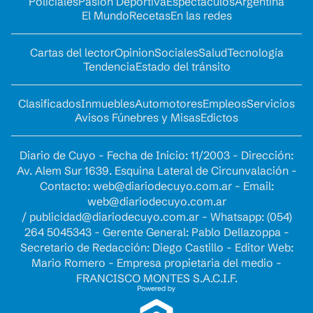
Policiales
Pasión Deportiva
Espectáculos
Argentina
El Mundo
Recetas
En las redes
Cartas del lector
Opinion
Sociales
Salud
Tecnología
Tendencia
Estado del tránsito
Clasificados
Inmuebles
Automotores
Empleos
Servicios
Avisos Fúnebres y Misas
Edictos
Diario de Cuyo - Fecha de Inicio: 11/2003 - Dirección:
Av. Alem Sur 1639. Esquina Lateral de Circunvalación -
Contacto:
web@diariodecuyo.com.ar
- Email:
web@diariodecuyo.com.ar
/
publicidad@diariodecuyo.com.ar
-
Whatsapp: (054)
264 5045343 - Gerente General: Pablo Dellazoppa -
Secretario de Redacción: Diego Castillo - Editor Web:
Mario Romero - Empresa propietaria del medio -
FRANCISCO MONTES S.A.C.I.F.