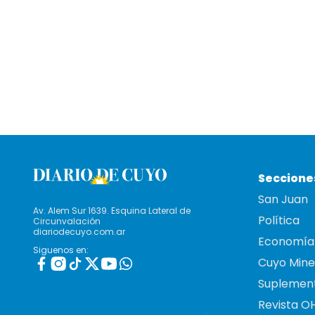
Seccione
San Juan
Av. Alem Sur 1639. Esquina Lateral de
Política
Circunvalación
diariodecuyo.com.ar
Economía
Siguenos en:
Cuyo Mine
Suplemen
Revista O