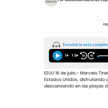
Por
Redacción Diario de Cuy
Agr
Escuchá la nota complet
1
1.5
10
10
EEUU 16 de julio.- Marcelo Tin
Estados Unidos, disfrutando d
descansando en las playas d