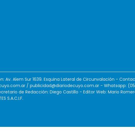
ión: Av. Alem Sur 1639. Esquina Lateral de Circunvalación - Contac
cuyo.com.ar
/
publicidad@diariodecuyo.com.ar
-
Whatsapp: (0
cretario de Redacción: Diego Castillo - Editor Web: Mario Romer
 S.A.C.I.F.