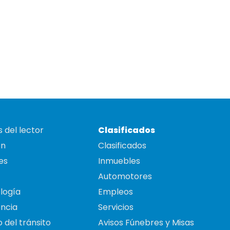
 del lector
Clasificados
on
Clasificados
es
Inmuebles
Automotores
logía
Empleos
ncia
Servicios
 del tránsito
Avisos Fúnebres y Misas