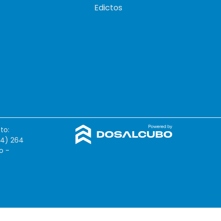
Edictos
to:
54) 264
o -