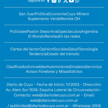
Seguinos en:
San Juan
Política
Economía
Cuyo Minero
Suplemento Verde
Revista OH
Policiales
Pasión Deportiva
Espectáculos
Argentina
El Mundo
Recetas
En las redes
Cartas del lector
Opinion
Sociales
Salud
Tecnología
Tendencia
Estado del tránsito
Clasificados
Inmuebles
Automotores
Empleos
Servicios
Avisos Fúnebres y Misas
Edictos
Diario de Cuyo - Fecha de Inicio: 11/2003 - Dirección:
Av. Alem Sur 1639. Esquina Lateral de Circunvalación -
Contacto:
web@diariodecuyo.com.ar
- Email:
web@diariodecuyo.com.ar
/
publicidad@diariodecuyo.com.ar
-
Whatsapp: (054)