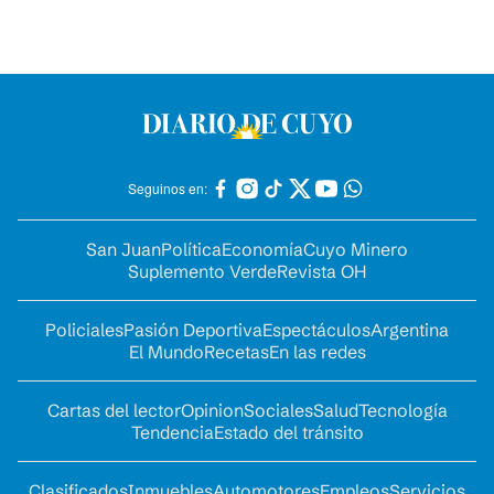
Seguinos en:
San Juan
Política
Economía
Cuyo Minero
Suplemento Verde
Revista OH
Policiales
Pasión Deportiva
Espectáculos
Argentina
El Mundo
Recetas
En las redes
Cartas del lector
Opinion
Sociales
Salud
Tecnología
Tendencia
Estado del tránsito
Clasificados
Inmuebles
Automotores
Empleos
Servicios