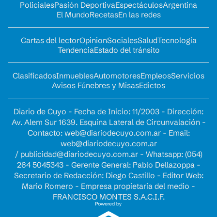
Policiales
Pasión Deportiva
Espectáculos
Argentina
El Mundo
Recetas
En las redes
Cartas del lector
Opinion
Sociales
Salud
Tecnología
Tendencia
Estado del tránsito
Clasificados
Inmuebles
Automotores
Empleos
Servicios
Avisos Fúnebres y Misas
Edictos
Diario de Cuyo - Fecha de Inicio: 11/2003 - Dirección:
Av. Alem Sur 1639. Esquina Lateral de Circunvalación -
Contacto:
web@diariodecuyo.com.ar
- Email:
web@diariodecuyo.com.ar
/
publicidad@diariodecuyo.com.ar
-
Whatsapp: (054)
264 5045343 - Gerente General: Pablo Dellazoppa -
Secretario de Redacción: Diego Castillo - Editor Web:
Mario Romero - Empresa propietaria del medio -
FRANCISCO MONTES S.A.C.I.F.