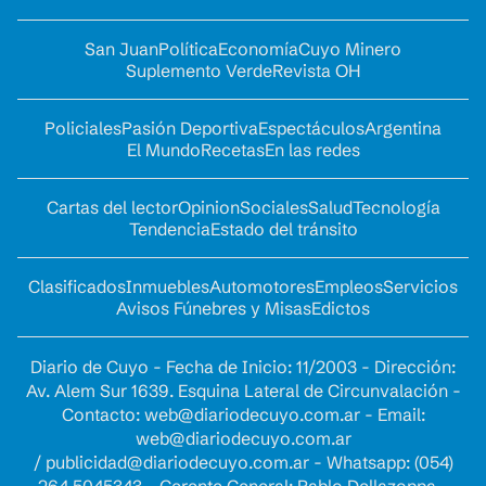
San Juan
Política
Economía
Cuyo Minero
Suplemento Verde
Revista OH
Policiales
Pasión Deportiva
Espectáculos
Argentina
El Mundo
Recetas
En las redes
Cartas del lector
Opinion
Sociales
Salud
Tecnología
Tendencia
Estado del tránsito
Clasificados
Inmuebles
Automotores
Empleos
Servicios
Avisos Fúnebres y Misas
Edictos
Diario de Cuyo - Fecha de Inicio: 11/2003 - Dirección:
Av. Alem Sur 1639. Esquina Lateral de Circunvalación -
Contacto:
web@diariodecuyo.com.ar
- Email:
web@diariodecuyo.com.ar
/
publicidad@diariodecuyo.com.ar
-
Whatsapp: (054)
264 5045343 - Gerente General: Pablo Dellazoppa -