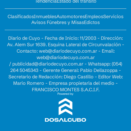
Tendencia
Estado del tránsito
Clasificados
Inmuebles
Automotores
Empleos
Servicios
Avisos Fúnebres y Misas
Edictos
Diario de Cuyo - Fecha de Inicio: 11/2003 - Dirección:
Av. Alem Sur 1639. Esquina Lateral de Circunvalación -
Contacto:
web@diariodecuyo.com.ar
- Email:
web@diariodecuyo.com.ar
/
publicidad@diariodecuyo.com.ar
-
Whatsapp: (054)
264 5045343 - Gerente General: Pablo Dellazoppa -
Secretario de Redacción: Diego Castillo - Editor Web:
Mario Romero - Empresa propietaria del medio -
FRANCISCO MONTES S.A.C.I.F.