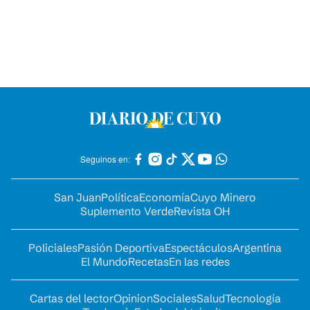
Seguinos en:
San Juan
Política
Economía
Cuyo Minero
Suplemento Verde
Revista OH
Policiales
Pasión Deportiva
Espectáculos
Argentina
El Mundo
Recetas
En las redes
Cartas del lector
Opinion
Sociales
Salud
Tecnología