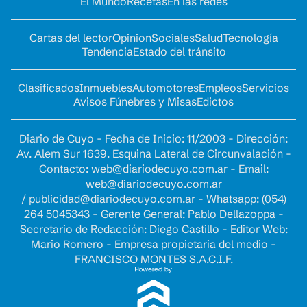
El Mundo
Recetas
En las redes
Cartas del lector
Opinion
Sociales
Salud
Tecnología
Tendencia
Estado del tránsito
Clasificados
Inmuebles
Automotores
Empleos
Servicios
Avisos Fúnebres y Misas
Edictos
Diario de Cuyo - Fecha de Inicio: 11/2003 - Dirección:
Av. Alem Sur 1639. Esquina Lateral de Circunvalación -
Contacto:
web@diariodecuyo.com.ar
- Email:
web@diariodecuyo.com.ar
/
publicidad@diariodecuyo.com.ar
-
Whatsapp: (054)
264 5045343 - Gerente General: Pablo Dellazoppa -
Secretario de Redacción: Diego Castillo - Editor Web:
Mario Romero - Empresa propietaria del medio -
FRANCISCO MONTES S.A.C.I.F.