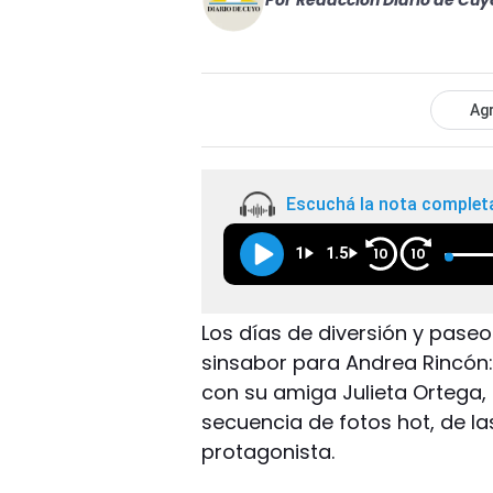
Por
Redacción Diario de Cuy
Agr
Escuchá la nota complet
1
1.5
10
10
Los días de diversión y pase
sinsabor para Andrea Rincón:
con su amiga Julieta Ortega, 
secuencia de fotos hot, de la
protagonista.