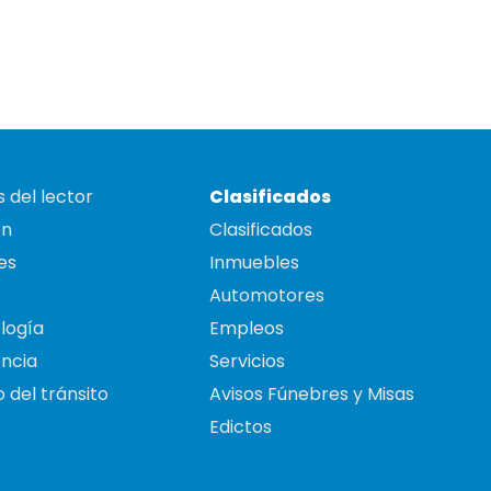
 del lector
Clasificados
on
Clasificados
es
Inmuebles
Automotores
logía
Empleos
ncia
Servicios
 del tránsito
Avisos Fúnebres y Misas
Edictos