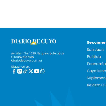
Seccione
San Juan
Av. Alem Sur 1639. Esquina Lateral de
Política
Circunvalación
diariodecuyo.com.ar
Economía
Siguenos en:
Cuyo Mine
Suplemen
Revista O