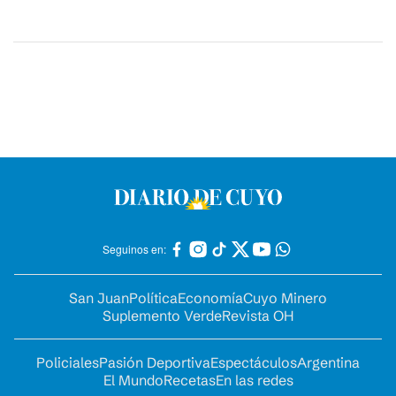
Seguinos en:
San Juan
Política
Economía
Cuyo Minero
Suplemento Verde
Revista OH
Policiales
Pasión Deportiva
Espectáculos
Argentina
El Mundo
Recetas
En las redes