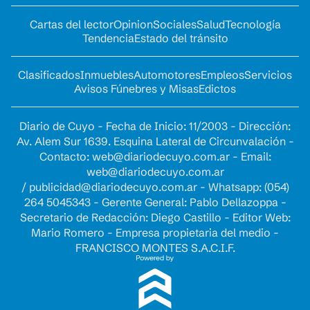
Cartas del lector
Opinion
Sociales
Salud
Tecnología
Tendencia
Estado del tránsito
Clasificados
Inmuebles
Automotores
Empleos
Servicios
Avisos Fúnebres y Misas
Edictos
Diario de Cuyo - Fecha de Inicio: 11/2003 - Dirección:
Av. Alem Sur 1639. Esquina Lateral de Circunvalación -
Contacto:
web@diariodecuyo.com.ar
- Email:
web@diariodecuyo.com.ar
/
publicidad@diariodecuyo.com.ar
-
Whatsapp: (054)
264 5045343 - Gerente General: Pablo Dellazoppa -
Secretario de Redacción: Diego Castillo - Editor Web:
Mario Romero - Empresa propietaria del medio -
FRANCISCO MONTES S.A.C.I.F.