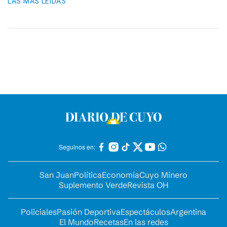
LAS MÁS LEIDAS
Seguinos en:
San Juan
Política
Economía
Cuyo Minero
Suplemento Verde
Revista OH
Policiales
Pasión Deportiva
Espectáculos
Argentina
El Mundo
Recetas
En las redes