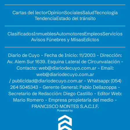
Cartas del lector
Opinion
Sociales
Salud
Tecnología
Tendencia
Estado del tránsito
Clasificados
Inmuebles
Automotores
Empleos
Servicios
Avisos Fúnebres y Misas
Edictos
Diario de Cuyo - Fecha de Inicio: 11/2003 - Dirección:
Av. Alem Sur 1639. Esquina Lateral de Circunvalación -
Contacto:
web@diariodecuyo.com.ar
- Email:
web@diariodecuyo.com.ar
/
publicidad@diariodecuyo.com.ar
-
Whatsapp: (054)
264 5045343 - Gerente General: Pablo Dellazoppa -
Secretario de Redacción: Diego Castillo - Editor Web:
Mario Romero - Empresa propietaria del medio -
FRANCISCO MONTES S.A.C.I.F.