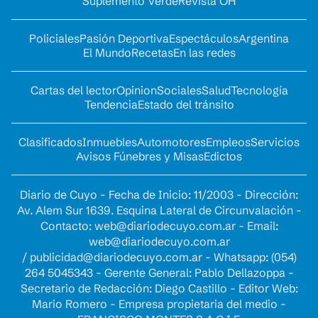
Suplemento Verde
Revista OH
Policiales
Pasión Deportiva
Espectáculos
Argentina
El Mundo
Recetas
En las redes
Cartas del lector
Opinion
Sociales
Salud
Tecnología
Tendencia
Estado del tránsito
Clasificados
Inmuebles
Automotores
Empleos
Servicios
Avisos Fúnebres y Misas
Edictos
Diario de Cuyo - Fecha de Inicio: 11/2003 - Dirección:
Av. Alem Sur 1639. Esquina Lateral de Circunvalación -
Contacto:
web@diariodecuyo.com.ar
- Email:
web@diariodecuyo.com.ar
/
publicidad@diariodecuyo.com.ar
-
Whatsapp: (054)
264 5045343 - Gerente General: Pablo Dellazoppa -
Secretario de Redacción: Diego Castillo - Editor Web:
Mario Romero - Empresa propietaria del medio -