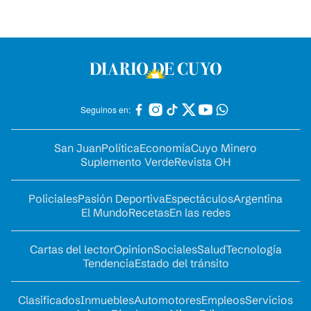
Seguinos en:
San Juan
Política
Economía
Cuyo Minero
Suplemento Verde
Revista OH
Policiales
Pasión Deportiva
Espectáculos
Argentina
El Mundo
Recetas
En las redes
Cartas del lector
Opinion
Sociales
Salud
Tecnología
Tendencia
Estado del tránsito
Clasificados
Inmuebles
Automotores
Empleos
Servicios