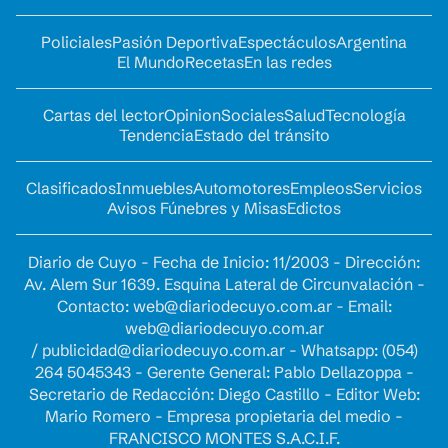
Policiales
Pasión Deportiva
Espectáculos
Argentina
El Mundo
Recetas
En las redes
Cartas del lector
Opinion
Sociales
Salud
Tecnología
Tendencia
Estado del tránsito
Clasificados
Inmuebles
Automotores
Empleos
Servicios
Avisos Fúnebres y Misas
Edictos
Diario de Cuyo - Fecha de Inicio: 11/2003 - Dirección:
Av. Alem Sur 1639. Esquina Lateral de Circunvalación -
Contacto:
web@diariodecuyo.com.ar
- Email:
web@diariodecuyo.com.ar
/
publicidad@diariodecuyo.com.ar
-
Whatsapp: (054)
264 5045343 - Gerente General: Pablo Dellazoppa -
Secretario de Redacción: Diego Castillo - Editor Web:
Mario Romero - Empresa propietaria del medio -
FRANCISCO MONTES S.A.C.I.F.