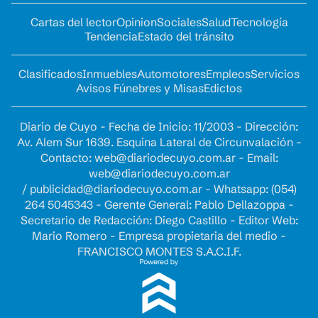
Cartas del lector
Opinion
Sociales
Salud
Tecnología
Tendencia
Estado del tránsito
Clasificados
Inmuebles
Automotores
Empleos
Servicios
Avisos Fúnebres y Misas
Edictos
Diario de Cuyo - Fecha de Inicio: 11/2003 - Dirección:
Av. Alem Sur 1639. Esquina Lateral de Circunvalación -
Contacto:
web@diariodecuyo.com.ar
- Email:
web@diariodecuyo.com.ar
/
publicidad@diariodecuyo.com.ar
-
Whatsapp: (054)
264 5045343 - Gerente General: Pablo Dellazoppa -
Secretario de Redacción: Diego Castillo - Editor Web:
Mario Romero - Empresa propietaria del medio -
FRANCISCO MONTES S.A.C.I.F.