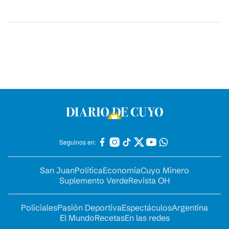
Seguinos en:
San Juan
Política
Economía
Cuyo Minero
Suplemento Verde
Revista OH
Policiales
Pasión Deportiva
Espectáculos
Argentina
El Mundo
Recetas
En las redes