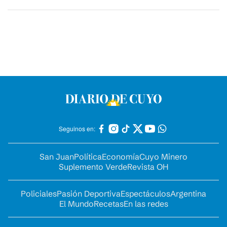
Seguinos en:
San Juan
Política
Economía
Cuyo Minero
Suplemento Verde
Revista OH
Policiales
Pasión Deportiva
Espectáculos
Argentina
El Mundo
Recetas
En las redes