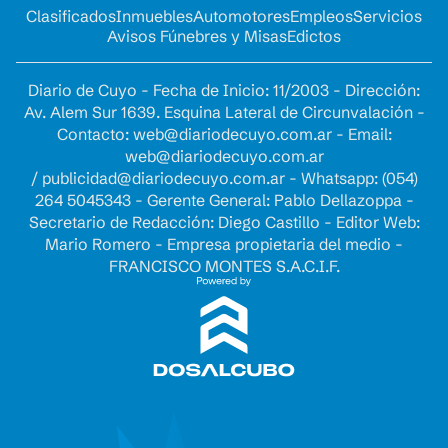
Clasificados
Inmuebles
Automotores
Empleos
Servicios
Avisos Fúnebres y Misas
Edictos
Diario de Cuyo - Fecha de Inicio: 11/2003 - Dirección:
Av. Alem Sur 1639. Esquina Lateral de Circunvalación -
Contacto:
web@diariodecuyo.com.ar
- Email:
web@diariodecuyo.com.ar
/
publicidad@diariodecuyo.com.ar
-
Whatsapp: (054)
264 5045343 - Gerente General: Pablo Dellazoppa -
Secretario de Redacción: Diego Castillo - Editor Web:
Mario Romero - Empresa propietaria del medio -
FRANCISCO MONTES S.A.C.I.F.