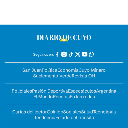
Seguinos en:
San Juan
Política
Economía
Cuyo Minero
Suplemento Verde
Revista OH
Policiales
Pasión Deportiva
Espectáculos
Argentina
El Mundo
Recetas
En las redes
Cartas del lector
Opinion
Sociales
Salud
Tecnología
Tendencia
Estado del tránsito