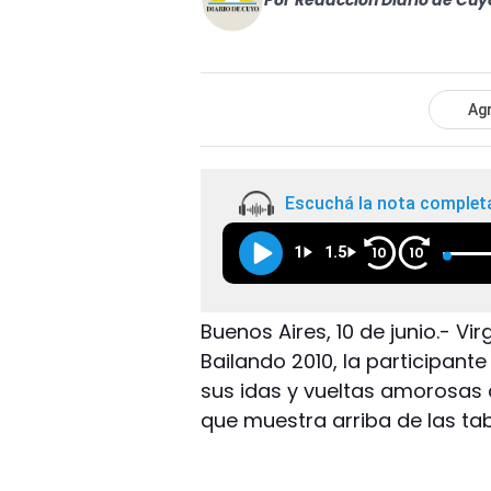
Por
Redacción Diario de Cuy
Agr
Escuchá la nota complet
1
1.5
10
10
Buenos Aires, 10 de junio.- Vi
Bailando 2010, la participant
sus idas y vueltas amorosas 
que muestra arriba de las tab