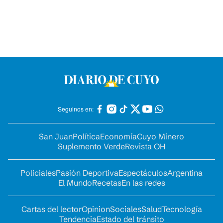
Seguinos en:
San Juan
Política
Economía
Cuyo Minero
Suplemento Verde
Revista OH
Policiales
Pasión Deportiva
Espectáculos
Argentina
El Mundo
Recetas
En las redes
Cartas del lector
Opinion
Sociales
Salud
Tecnología
Tendencia
Estado del tránsito