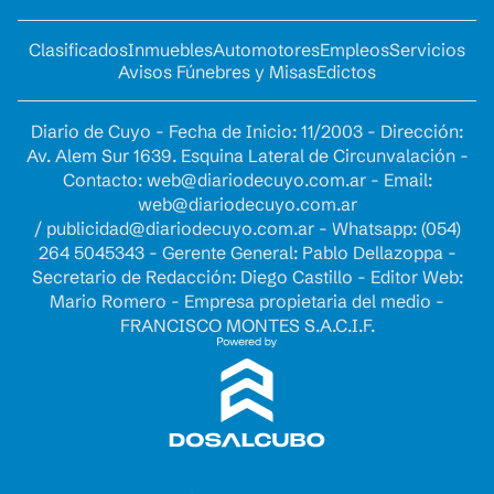
Clasificados
Inmuebles
Automotores
Empleos
Servicios
Avisos Fúnebres y Misas
Edictos
Diario de Cuyo - Fecha de Inicio: 11/2003 - Dirección:
Av. Alem Sur 1639. Esquina Lateral de Circunvalación -
Contacto:
web@diariodecuyo.com.ar
- Email:
web@diariodecuyo.com.ar
/
publicidad@diariodecuyo.com.ar
-
Whatsapp: (054)
264 5045343 - Gerente General: Pablo Dellazoppa -
Secretario de Redacción: Diego Castillo - Editor Web:
Mario Romero - Empresa propietaria del medio -
FRANCISCO MONTES S.A.C.I.F.