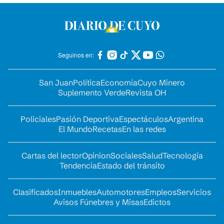
Seguinos en:
San Juan
Política
Economía
Cuyo Minero
Suplemento Verde
Revista OH
Policiales
Pasión Deportiva
Espectáculos
Argentina
El Mundo
Recetas
En las redes
Cartas del lector
Opinion
Sociales
Salud
Tecnología
Tendencia
Estado del tránsito
Clasificados
Inmuebles
Automotores
Empleos
Servicios
Avisos Fúnebres y Misas
Edictos