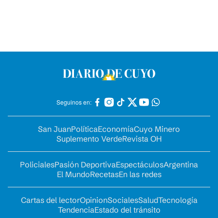
Seguinos en:
San Juan
Política
Economía
Cuyo Minero
Suplemento Verde
Revista OH
Policiales
Pasión Deportiva
Espectáculos
Argentina
El Mundo
Recetas
En las redes
Cartas del lector
Opinion
Sociales
Salud
Tecnología
Tendencia
Estado del tránsito