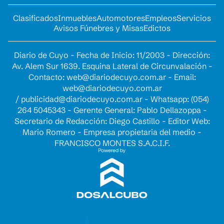
Clasificados
Inmuebles
Automotores
Empleos
Servicios
Avisos Fúnebres y Misas
Edictos
Diario de Cuyo - Fecha de Inicio: 11/2003 - Dirección:
Av. Alem Sur 1639. Esquina Lateral de Circunvalación -
Contacto:
web@diariodecuyo.com.ar
- Email:
web@diariodecuyo.com.ar
/
publicidad@diariodecuyo.com.ar
-
Whatsapp: (054)
264 5045343 - Gerente General: Pablo Dellazoppa -
Secretario de Redacción: Diego Castillo - Editor Web:
Mario Romero - Empresa propietaria del medio -
FRANCISCO MONTES S.A.C.I.F.