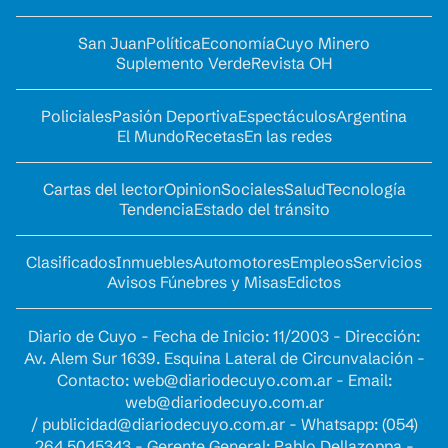
San Juan
Política
Economía
Cuyo Minero
Suplemento Verde
Revista OH
Policiales
Pasión Deportiva
Espectáculos
Argentina
El Mundo
Recetas
En las redes
Cartas del lector
Opinion
Sociales
Salud
Tecnología
Tendencia
Estado del tránsito
Clasificados
Inmuebles
Automotores
Empleos
Servicios
Avisos Fúnebres y Misas
Edictos
Diario de Cuyo - Fecha de Inicio: 11/2003 - Dirección:
Av. Alem Sur 1639. Esquina Lateral de Circunvalación -
Contacto:
web@diariodecuyo.com.ar
- Email:
web@diariodecuyo.com.ar
/
publicidad@diariodecuyo.com.ar
-
Whatsapp: (054)
264 5045343 - Gerente General: Pablo Dellazoppa -